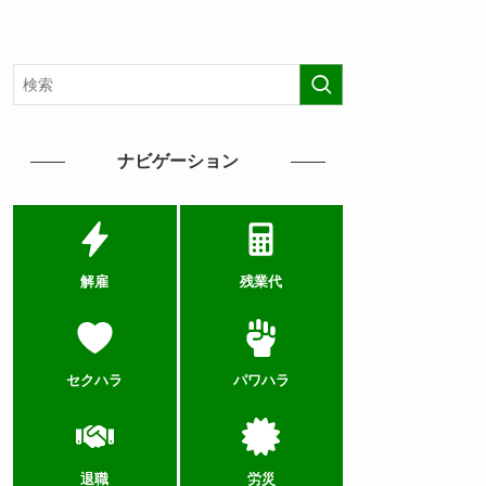
ナビゲーション
解雇
残業代
セクハラ
パワハラ
退職
労災