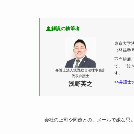
解説の執筆者
東京大学
（登録番号
不当解雇
て、「泣
弁護士法人浅野総合法律事務所
す。
代表弁護士
>>弁護士
浅野英之
会社の上司や同僚との、メールで嫌な思