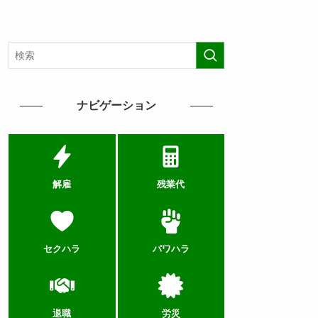
ナビゲーション
解雇
残業代
セクハラ
パワハラ
退職
労災