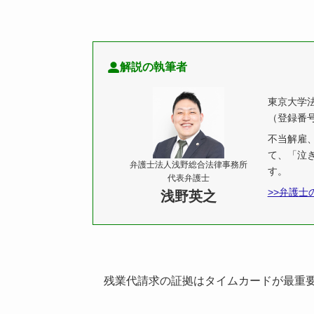
解説の執筆者
東京大学
（登録番号
不当解雇
て、「泣
弁護士法人浅野総合法律事務所
す。
代表弁護士
>>弁護士
浅野英之
残業代請求の証拠はタイムカードが最重