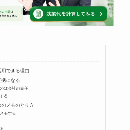
活用できる理由
証拠になる
のは会社の責任
する
めのメモのとり方
メモする
る