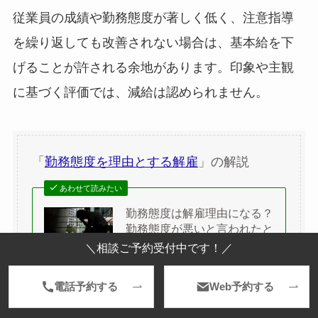
従業員の成績や勤務態度が著しく低く、注意指導
を繰り返しても改善されない場合は、基本給を下
げることが許される余地があります。印象や主観
に基づく評価では、減給は認められません。
「
勤務態度を理由とする解雇
」の解説
あわせて読みたい
勤務態度は解雇理由になる？
勤務態度が悪いと言われたと
きの対処法を解説
＼相談ご予約受付中です！／
電話予約する
Web予約する