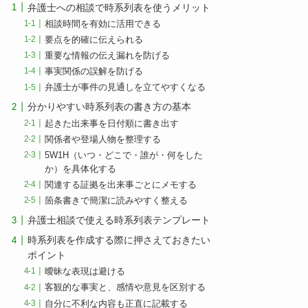
弁護士への相談で時系列表を使うメリット
相談時間を有効に活用できる
要点を的確に伝えられる
重要な情報の伝え漏れを防げる
事実関係の誤解を防げる
弁護士が事件の見通しを立てやすくなる
分かりやすい時系列表の書き方の基本
起きた出来事を日付順に書き出す
関係者や登場人物を整理する
5W1H（いつ・どこで・誰が・何をした
か）を具体化する
関連する証拠を出来事ごとにメモする
箇条書きで簡潔に読みやすく整える
弁護士相談で使える時系列表テンプレート
時系列表を作成する際に押さえておきたい
ポイント
曖昧な表現は避ける
客観的な事実と、感情や意見を区別する
自分に不利な内容も正直に記載する