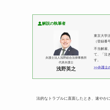
解説の執筆者
東京大学
（登録番号
不当解雇
て、「泣
弁護士法人浅野総合法律事務所
す。
代表弁護士
>>弁護士
浅野英之
法的なトラブルに直面したとき、速やか