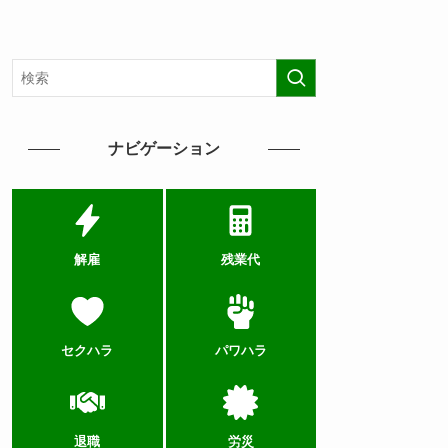
ナビゲーション
解雇
残業代
セクハラ
パワハラ
退職
労災